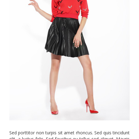
Sed porttitor non turpis sit amet rhoncus. Sed quis tincidunt
elit, a luctus felis. Sed faucibus eu tellus sed aliquet. Mauris