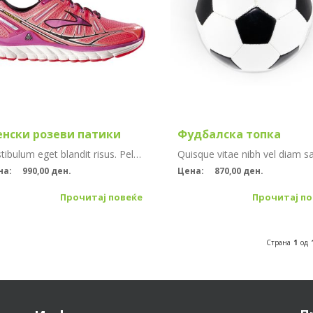
нски розеви патики
Фудбалска топка
Vestibulum eget blandit risus. Pellentesque lorem leo, venenatis sit amet aliquam eu, auctor sed magna. Vestibulum tempus consectetur nisl eu eleifend. Vivamus viverra magna sed aliquet eleifend. Aliq...
на:
990,00 ден.
Цена:
870,00 ден.
Прочитај повеќе
Прочитај по
Страна
1
од