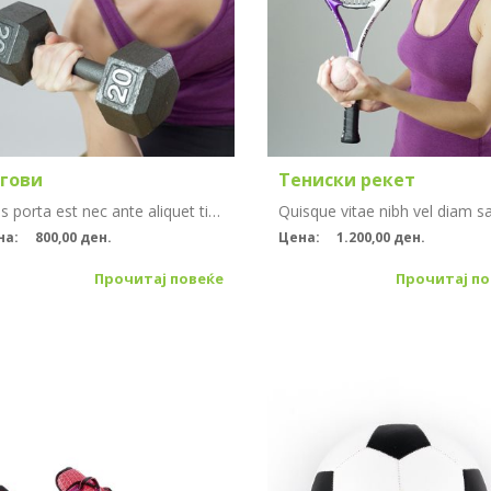
гови
Тениски рекет
Cras porta est nec ante aliquet tincidunt. Vestibulum lacinia arcu sapien, ut auctor leo ornare et. Vestibulum eget blandit risus.
на:
800,00 ден.
Цена:
1.200,00 ден.
Прочитај повеќе
Прочитај по