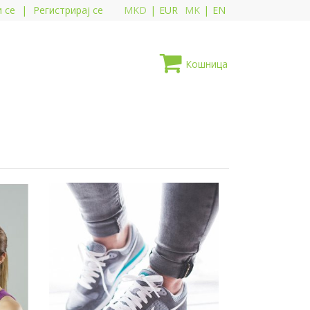
и се
|
Регистрирај се
MKD
|
EUR
MK
|
EN
Кошница