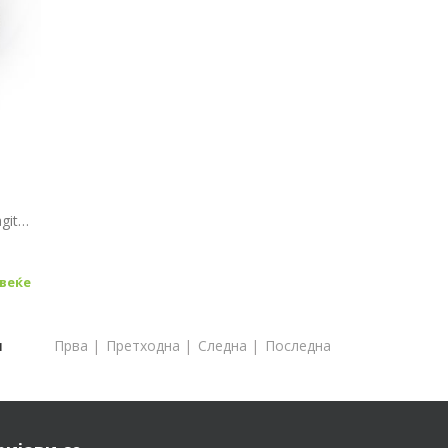
Quisque vitae nibh vel diam sagittis faucibus. Quisque enim ipsum, porttitor ut lobortis semper, consectetur at nisi. Nullam non tellus quam. Quisque suscipit scelerisque leo ut volutpat. Praesent tem...
веќе
Прва
|
Претходна
|
Следна
|
Последна
1