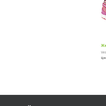
Же
Це