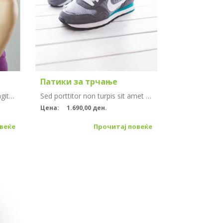
Патики за трчање
Quisque vitae nibh vel diam sagittis faucibus. Quisque enim ipsum, porttitor ut lobortis semper, consectetur at nisi. Nullam non tellus quam. Quisque suscipit scelerisque leo ut volutpat. Praesent tem...
Sed porttitor non turpis sit amet rhoncus. Sed quis tincidunt elit, a luctus felis. Sed faucibus eu tellus sed aliquet. Mauris ipsum odio, consectetur tincidunt odio non, vestibulum laoreet erat. Phas...
Цена:
1.690,00 ден.
веќе
Прочитај повеќе