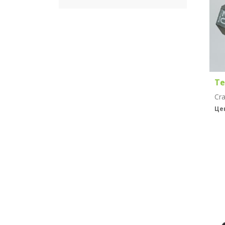
Те
Це