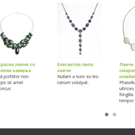
красно ланче со
Елегантно лила
Ланче 
елени камења
ланче
смара
d porttitor non
Nullam a nunc eu leo
комби
rpis sit amet
rutrum volutpat.
Phasell
oncus
ultricies
fringilla
tempor t