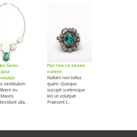
во бело-
Прстен со зелен
Прстен со 
гдна
камен
Cras rhoncus 
нација
Nullam non tellus
elit, in gravida
us vestibulum
quam. Quisque
pharetra quis
 libero eu
suscipit scelerisque
nec suscipit n.
. Mauris
leo ut volutpat.
incidunt ulla...
Praesent t...