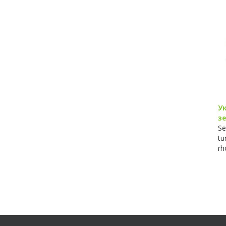
Часовник
У
Suspendisse et dolor
з
ac felis vulputate
Se
ullamcorper in et
tu
ipsum
rh