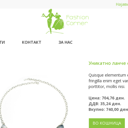
Најав
ГИ
КОНТАКТ
ЗА НАС
Уникатно ланче 
Quisque elementum et
fringilla enim eget v
porttitor, mollis nisi.
Цена:
704,76
ден.
ДДВ:
35,24
ден.
Вкупно:
740,00
ден