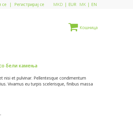
и се
|
Регистрирај се
MKD
|
EUR
MK
|
EN
Кошница
со бели камења
 nisi et pulvinar. Pellentesque condimentum
arius. Vivamus eu turpis scelerisque, finibus massa
.