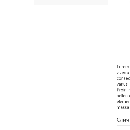
Lorem i
viverr
consec
varius.
Proin 
pellen
elemen
massa p
Слич