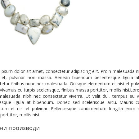
psum dolor sit amet, consectetur adipiscing elit. Proin malesuada ni
a et, pulvinar non massa. Aenean bibendum pellentesque ligula 
tetur finibus nunc nec malesuada. Quisque elementum et nisi et pulv
 Vivamus eu turpis scelerisque, finibus massa porttitor, mollis nisi.Lor
malesuada nibh nec consectetur viverra. Ut velit dui, tempus eu 
tesque ligula at bibendum. Donec sed scelerisque arcu. Mauris 
tum et nisi et pulvinar. Pellentesque condimentum fringilla enim eg
orttitor, mollis nisi.
ни производи